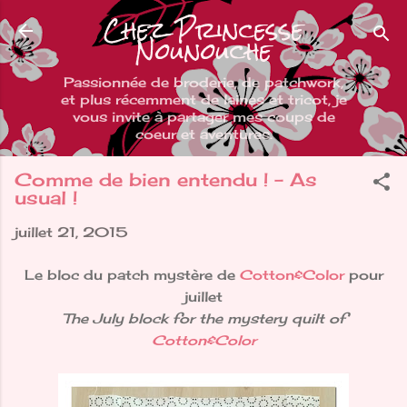
Chez Princesse
Accéder au contenu principal
Nounouche
Passionnée de broderie, de patchwork,
et plus récemment de laines et tricot, je
vous invite à partager mes coups de
coeur et aventures.
Comme de bien entendu ! - As
usual !
juillet 21, 2015
Le bloc du patch mystère de
Cotton&Color
pour
juillet
The July block for the mystery quilt of
Cotton&Color