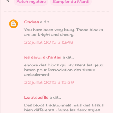
Patch mystère
Sampler du Mardi
Ondrea
a dit…
C
You have been very busy. Those blocks
o
are so bright and cheery.
m
22 juillet 2015 à 12:43
m
e
les savoirs d'antan
a dit…
n
encore des blocs qui ravissent les yeux
t
bravo pour l'association des tissus
a
amicalement
i
22 juillet 2015 à 15:39
r
e
Leratdesfils
a dit…
s
Des blocs traditionnels mais des tissus
bien différents. J'aime les deux styles