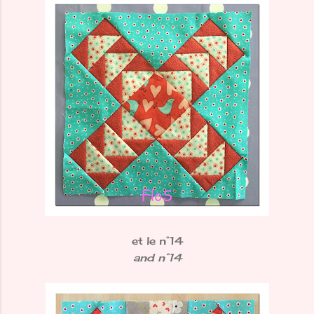
et le n°14
and n°14