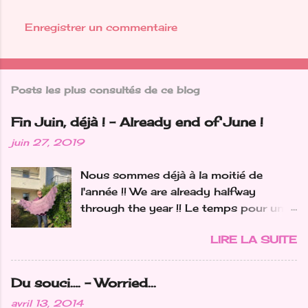
Enregistrer un commentaire
Posts les plus consultés de ce blog
Fin Juin, déjà ! - Already end of June !
juin 27, 2019
Nous sommes déjà à la moitié de
l'année !! We are already halfway
through the year !! Le temps pour un
petit bilan tricot... car je n'ai pas fait
LIRE LA SUITE
que des chaussettes ! Time for a little
knitting check-up...'cause I didn't just
make socks ! J'ai une vraie addiction
Du souci…. - Worried...
pour les châles...mon objectif pour
avril 13, 2014
2019 était 1 châle par mois.... Alors où