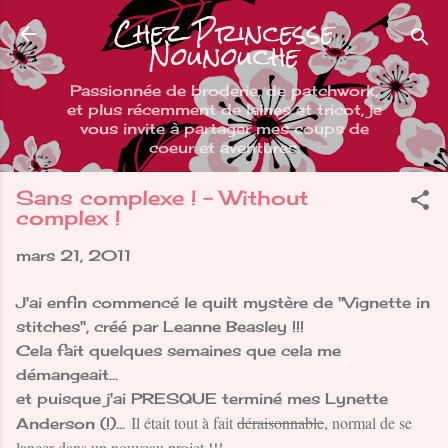
Chez Princesse
Accéder au contenu principal
Nounouche
Passionnée de broderie, de patchwork,
et plus récemment de laines et tricot, je
vous invite à partager mes coups de
coeur et aventures.
Sans complexe ! - Without
complex !
mars 21, 2011
J'ai enfin commencé le quilt mystère de "Vignette in
stitches", créé par Leanne Beasley !!!
Cela fait quelques semaines que cela me
démangeait...
et puisque j'ai PRESQUE terminé mes Lynette
Il était tout à fait
déraisonnable
, normal de se
Anderson (!)...
lancer dans un nouveau projet !!!