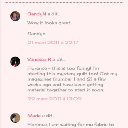
SandyN
a dit…
C
Wow it looks great.....
o
m
Sandyn
m
21 mars 2011 à 22:17
e
n
Vanessa R
a dit…
t
Florence - this is too funny! I'm
a
starting this mystery quilt too! Got my
magazines (number 1 and 2) a few
i
weeks ago and have been getting
r
material together to start it soon.
e
22 mars 2011 à 13:09
s
Marie
a dit…
Florence, I am waiting for mu fabric to